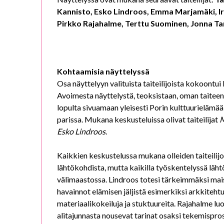
Kannisto, Esko Lindroos, Emma Marjamäki, Ir
Pirkko Rajahalme, Terttu Suominen, Jonna Ta
Kohtaamisia näyttelyssä
Osa näyttelyyn valituista taiteilijoista kokoontu
Avoimesta näyttelystä, teoksistaan, oman taiteens
lopulta sivuamaan yleisesti Porin kulttuurielämää,
parissa. Mukana keskusteluissa olivat taiteilijat
M
Esko Lindroos
.
Kaikkien keskustelussa mukana olleiden taiteilijo
lähtökohdista, mutta kaikilla työskentelyssä läh
välimaastossa. Lindroos totesi tärkeimmäksi mai
havainnot elämisen jäljistä esimerkiksi arkkitehtu
materiaalikokeiluja ja stuktuureita. Rajahalme lu
alitajunnasta nousevat tarinat osaksi tekemispros