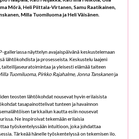
ma Mörä, Heli Piittala-Virtanen, Samu Raatikainen,
nskanen, Milla Tuomiluoma ja Heli Väisänen
.
i P-galleriassa näyttelyn avajaispäivänä keskustelemaan
ä lähtökohdista ja prosesseista. Keskustelu laajeni
 taiteilijaseuratoimintaa ja yleisesti elämää taiteen
illa Tuomiluoma, Pirkko Rajahalme, Jonna Tanskanen
ja
iden teosten lähtökohdat nousevat hyvin erilaisista
tökohdat tasapainottelivat tunteen ja havainnon
semalähtöisen tarkkailun kautta esiin nousevat
urissa. Ne inspiroivat tekemään erilaisia
ottaa työskentelyssään intuitioon, joka johdattaa
essia. Tärkeää hänelle työskentelyssä on tekemisen ilo.