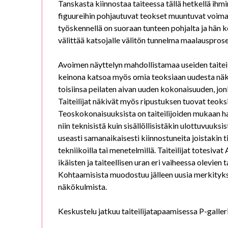
Tanskasta kiinnostaa taiteessa tällä hetkellä ihm
figuureihin pohjautuvat teokset muuntuvat voim
työskennellä on suoraan tunteen pohjalta ja hän 
välittää katsojalle välitön tunnelma maalauspro
Avoimen näyttelyn mahdollistamaa useiden taiteili
keinona katsoa myös omia teoksiaan uudesta nä
toisiinsa peilaten aivan uuden kokonaisuuden, jo
Taiteilijat näkivät myös ripustuksen tuovat teoksis
Teoskokonaisuuksista on taiteilijoiden mukaan h
niin teknisistä kuin sisällöllisistäkin ulottuvuuks
useasti samanaikaisesti kiinnostuneita joistakin t
tekniikoilla tai menetelmillä. Taiteilijat totesiv
ikäisten ja taiteellisen uran eri vaiheessa olevien 
Kohtaamisista muodostuu jälleen uusia merkityksi
näkökulmista.
Keskustelu jatkuu taiteilijatapaamisessa P-galle