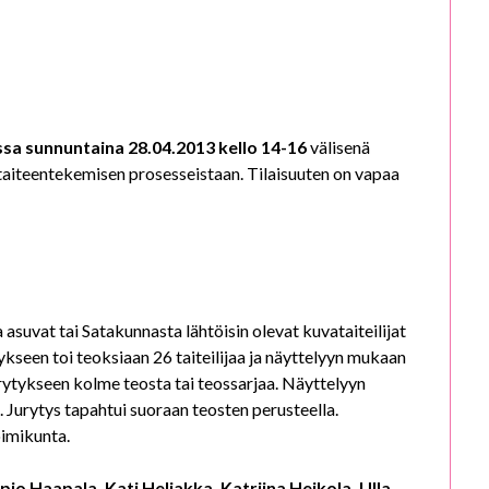
ssa sunnuntaina 28.04.2013 kello 14-16
välisenä
a taiteentekemisen prosesseistaan. Tilaisuuten on vapaa
asuvat tai Satakunnasta lähtöisin olevat kuvataiteilijat
ykseen toi teoksiaan 26 taiteilijaa ja näyttelyyn mukaan
a jurytykseen kolme teosta tai teossarjaa. Näyttelyyn
. Jurytys tapahtui suoraan teosten perusteella.
oimikunta.
pio Haapala, Kati Heljakka, Katriina Heikola, Ulla