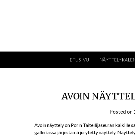
Skip
to
content
ETUSIVU
NÄYTTELYKALE
AVOIN NÄYTTELY 
Posted on
Avoin näyttely on Porin Taiteilijaseuran kaikille sat
galleriassa järjestämä jurytetty näyttely. Näytte