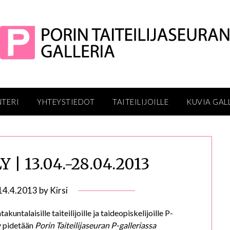
NTERI
YHTEYSTIEDOT
TAITEILIJOILLE
KUVIA GAL
| 13.04.-28.04.2013
14.4.2013
by
Kirsi
akuntalaisille taiteilijoille ja taideopiskelijoille P-
ly pidetään
Porin Taiteilijaseuran P-galleriassa