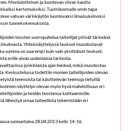
inen. Moniulotteisen ja luontevan viivan kautta
akkaiksi kertomuksiksi. Tuomiluomalle omin tapa
kokee vahvan värinkäytön luontevaksi ilmaisukeinoksi
sessin tunnekokemuksista.
joiden teosten vuoropuhelua taiteilijat pitivät tärkeänä
kökulmasta. Yhteisnäyttelyssä teokset muodostavat
nka summa on suurempi kuin vain yksittäiset teokset.
ta esille aivan uudenlaisia tarinoita.
avaittavissa jonkinlaista ajan henkeä, mikä muodostuu
ista. Keskustelussa todettiin monien taiteilijoiden olevan
ietyistä teemoista tai käsittelevän teemoja tietyillä
at Avoimen näyttelyn olevan myös hyvä mahdollisuus eri
taiteilijoiden ja heidän teostensa kohtaamisille.
ä lähestyä omaa taiteellista tekemistään eri
riassa sunnuntaina 28.04.2013 kello 14-16.