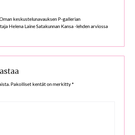
Oman keskustelunavauksen P-gallerian
ittaja Helena Laine Satakunnan Kansa -lehden arviossa
astaa
ista.
Pakolliset kentät on merkitty
*