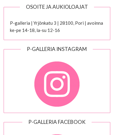
OSOITE JA AUKIOLOAJAT
P-galleria | Yrjönkatu 3 | 28100, Pori | avoinna
ke-pe 14-18, la-su 12-16
P-GALLERIA INSTAGRAM
P-GALLERIA FACEBOOK