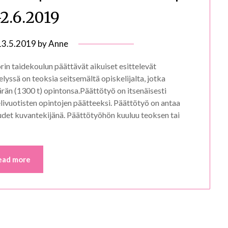
-2.6.2019
13.5.2019
by
Anne
rin taidekoulun päättävät aikuiset esittelevät
lyssä on teoksia seitsemältä opiskelijalta, jotka
rän (1300 t) opintonsa.Päättötyö on itsenäisesti
elivuotisten opintojen päätteeksi. Päättötyö on antaa
det kuvantekijänä. Päättötyöhön kuuluu teoksen tai
ead more