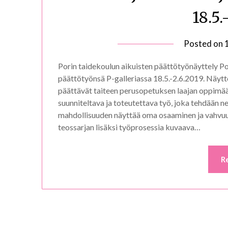
18.5.
Posted on
Porin taidekoulun aikuisten päättötyönäyttely Po
päättötyönsä P-galleriassa 18.5.-2.6.2019. Näytte
päättävät taiteen perusopetuksen laajan oppimää
suunniteltava ja toteutettava työ, joka tehdään n
mahdollisuuden näyttää oma osaaminen ja vahvuu
teossarjan lisäksi työprosessia kuvaava…
R