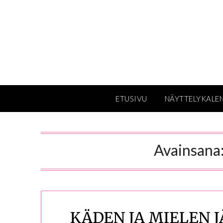
Skip
to
content
ETUSIVU
NÄYTTELYKALE
Avainsana
KÄDEN JA MIELEN JÄL