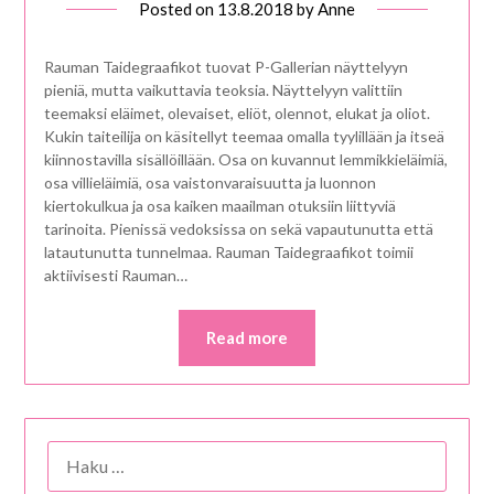
Posted on
13.8.2018
by
Anne
Rauman Taidegraafikot tuovat P-Gallerian näyttelyyn
pieniä, mutta vaikuttavia teoksia. Näyttelyyn valittiin
teemaksi eläimet, olevaiset, eliöt, olennot, elukat ja oliot.
Kukin taiteilija on käsitellyt teemaa omalla tyylillään ja itseä
kiinnostavilla sisällöillään. Osa on kuvannut lemmikkieläimiä,
osa villieläimiä, osa vaistonvaraisuutta ja luonnon
kiertokulkua ja osa kaiken maailman otuksiin liittyviä
tarinoita. Pienissä vedoksissa on sekä vapautunutta että
latautunutta tunnelmaa. Rauman Taidegraafikot toimii
aktiivisesti Rauman…
Read more
HAKU: