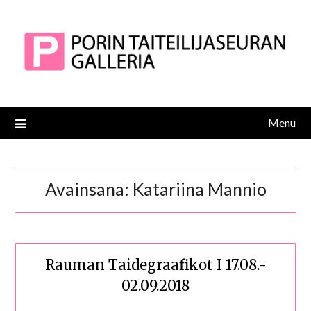
Skip
to
content
Menu
Avainsana:
Katariina Mannio
Rauman Taidegraafikot I 17.08.-
02.09.2018