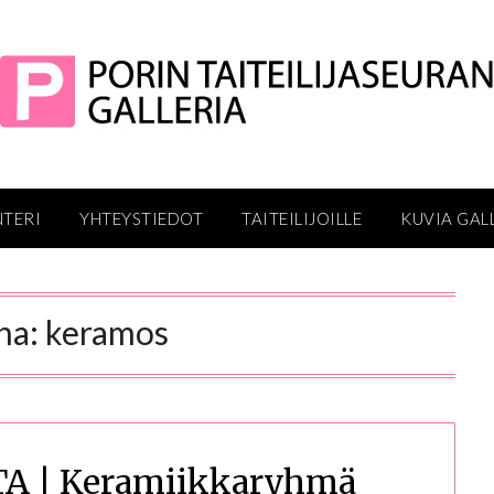
NTERI
YHTEYSTIEDOT
TAITEILIJOILLE
KUVIA GAL
na:
keramos
 | Keramiikkaryhmä