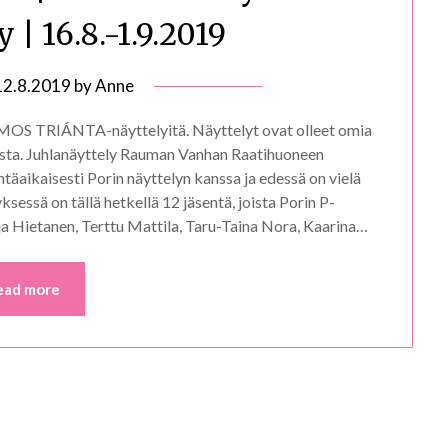
| 16.8.-1.9.2019
12.8.2019
by
Anne
AMOS TRIÁNTA-näyttelyitä. Näyttelyt ovat olleet omia
asta. Juhlanäyttely Rauman Vanhan Raatihuoneen
äaikaisesti Porin näyttelyn kanssa ja edessä on vielä
essä on tällä hetkellä 12 jäsentä, joista Porin P-
ija Hietanen, Terttu Mattila, Taru-Taina Nora, Kaarina…
ead more