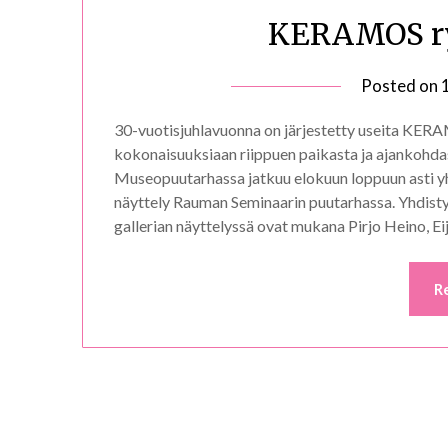
KERAMOS ry 
Posted on
30-vuotisjuhlavuonna on järjestetty useita KER
kokonaisuuksiaan riippuen paikasta ja ajankohd
Museopuutarhassa jatkuu elokuun loppuun asti yht
näyttely Rauman Seminaarin puutarhassa. Yhdistyks
gallerian näyttelyssä ovat mukana Pirjo Heino, E
R