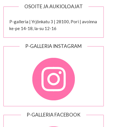
OSOITE JA AUKIOLOAJAT
P-galleria | Yrjönkatu 3 | 28100, Pori | avoinna
ke-pe 14-18, la-su 12-16
P-GALLERIA INSTAGRAM
P-GALLERIA FACEBOOK