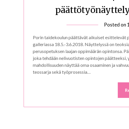
päättötyönäyttely
Posted on
Porin taidekoulun päättävät aikuiset esittelevät 
galleriassa 18.5.-3.6.2018. Näyttelyssä on teoksia
perusopetuksen laajan oppimäärän opintonsa. Päät
joka tehdään nelivuotisten opintojen päätteeksi,
mahdollisuuden näyttää oma osaaminen ja vahvuu
teossarja sekä työprosessia…
R