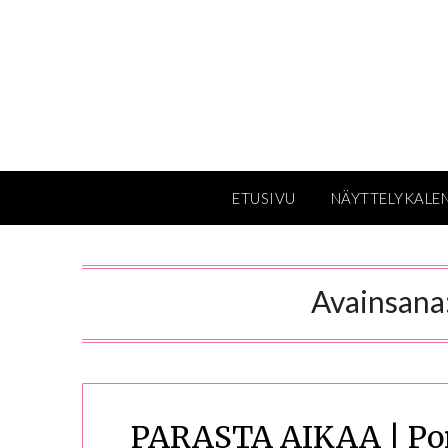
Skip
to
content
ETUSIVU
NÄYTTELYKALE
Avainsana
PARASTA AIKAA | Pori