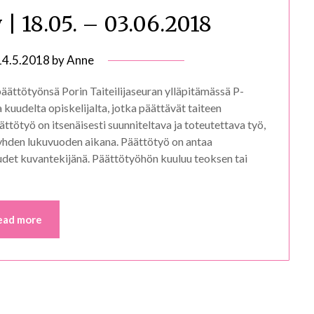
 | 18.05. – 03.06.2018
14.5.2018
by
Anne
päättötyönsä Porin Taiteilijaseuran ylläpitämässä P-
 kuudelta opiskelijalta, jotka päättävät taiteen
tötyö on itsenäisesti suunniteltava ja toteutettava työ,
 yhden lukuvuoden aikana. Päättötyö on antaa
det kuvantekijänä. Päättötyöhön kuuluu teoksen tai
ead more