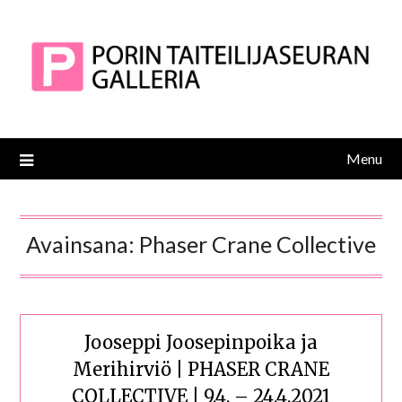
Skip
to
content
Menu
Avainsana:
Phaser Crane Collective
Jooseppi Joosepinpoika ja
Merihirviö | PHASER CRANE
COLLECTIVE | 9.4. – 24.4.2021