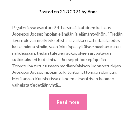
Posted on
31.3.2021
by
Anne
P-galleriassa avautuu 9.4. harvinaislaatuinen katsaus
Jooseppi Joosepinpojan elämään ja elämäntyöhön. “Tiedän
työni olevan merkityksellistä, ja vaikka eivät pitäjällä edes
katso minua silmiin, vaan joku jopa sylkäisee maahan minut
nähdessään, tiedän tulevien sukupolvien arvostavan
tutkimukseni hedelmiä. “ -Jooseppi Joosepinpoika
Tervetuloa tutustumaan merikarvialaisen luonnontutkijan
Jooseppi Joosepinpojan tuiki tuntemattomaan elämään.
Merikarvian Kuuskerissa eläneen eksentrisen hahmon
vaiheista tiedetään yhtä…
Read more
HAKU: