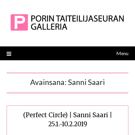
Skip
to
content
Menu
Avainsana:
Sanni Saari
(Perfect Circle) | Sanni Saari |
25.1.-10.2.2019