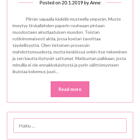
Posted on
20.1.2019
by
Anne
Piirrän vapaalla kädellä musteella ympyrän. Muste
imeytyy tirskallehden paperin rouheaan pintaan
muodostaen ainutlaatuisen muodon. Toistan
rutiininomaisesti aktia, jossa koetan tavoittaa
täydellisyyttä. Olen tietoinen prosessin
mahdottomuudesta, mutta keskiössä onkin itse tekeminen
ja sen kautta löytyvät sattumat. Matkustan paikkaan, josta
minullla ei ole ennakkokäsitystä ja pyrin välittömyyteen
ikuistaa kokemus juuri…
Read more
HAKU: