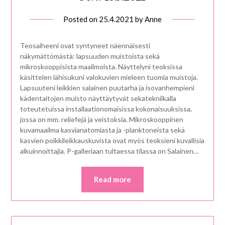
Posted on
25.4.2021
by
Anne
Teosaiheeni ovat syntyneet näennäisesti
näkymättömästä: lapsuuden muistoista sekä
mikroskooppisista maailmoista. Näyttelyni teoksissa
käsittelen lähisukuni valokuvien mieleen tuomia muistoja.
Lapsuuteni leikkien salainen puutarha ja isovanhempieni
kädentaitojen muisto näyttäytyvät sekatekniikalla
toteutetuissa installaationomaisissa kokonaisuuksissa,
jossa on mm. reliefejä ja veistoksia. Mikroskooppinen
kuvamaailma kasvianatomiasta ja -planktoneista sekä
kasvien poikkileikkauskuvista ovat myös teoksieni kuvallisia
alkuinnoittajia. P-galleriaan tultaessa tilassa on Salainen…
Read more