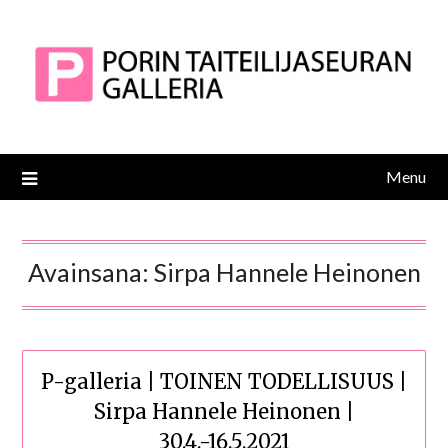
Skip
to
content
Menu
Avainsana:
Sirpa Hannele Heinonen
P-galleria | TOINEN TODELLISUUS |
Sirpa Hannele Heinonen |
30.4.-16.5.2021