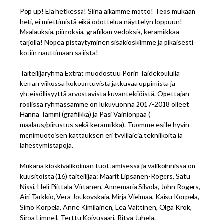
Pop up! Elä hetkessä! Siinä aikamme motto! Teos mukaan
heti, ei miettimistä eikä odottelua näyttelyn loppuun!
Maalauksia, piirroksia, grafiikan vedoksia, keramiikkaa
tarjolla! Nopea pistäytyminen sisäkioskiimme ja pikaisesti
kotiin nauttimaan saliista!
Taiteilijaryhmä Extrat muodostuu Porin Taidekoululla
kerran viikossa kokoontuvista jatkuvaa oppimista ja
yhteisöllisyyttä arvostavista kuvantekijöistä. Opettajan
roolissa ryhmässämme on lukuvuonna 2017-2018 olleet
Hanna Tammi (grafiikka) ja Pasi Vainionpää (
maalaus/piirustus sekä keramiikka). Tuomme esille hyvin
monimuotoisen kattauksen eri tyylilajeja,tekniikoita ja
lähestymistapoja.
Mukana kioskivalikoiman tuottamisessa ja valikoinnissa on
kuusitoista (16) taiteilijaa: Maarit Lipsanen-Rogers, Satu
Nissi, Heli Piittala-Virtanen, Annemaria Silvola, John Rogers,
Airi Tarkkio, Vera Joukovskaia, Mirja Vielmaa, Kaisu Korpela,
Simo Korpela, Anne Kimiläinen, Lea Vaittinen, Olga Krok,
Sirpa Limnell, Terttu Koivusaari, Ritva Juhela.