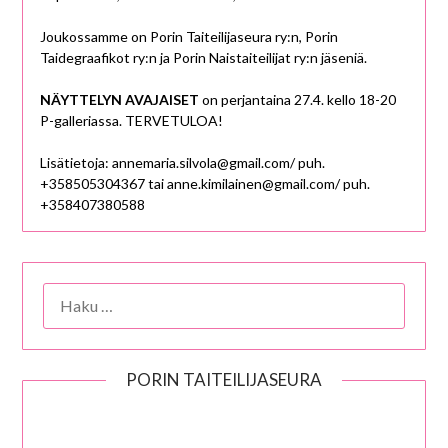
Joukossamme on Porin Taiteilijaseura ry:n, Porin
Taidegraafikot ry:n ja Porin Naistaiteilijat ry:n jäseniä.
NÄYTTELYN AVAJAISET
on perjantaina 27.4. kello 18-20
P-galleriassa. TERVETULOA!
Lisätietoja: annemaria.silvola@gmail.com/ puh.
+358505304367 tai anne.kimilainen@gmail.com/ puh.
+358407380588
HAKU:
PORIN TAITEILIJASEURA