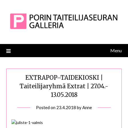
Skip
to
content
Menu
EXTRAPOP–TAIDEKIOSKI |
Taiteilijaryhmä Extrat | 27.04.-
13.05.2018
Posted on
23.4.2018
by
Anne