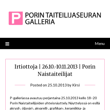
Skip
to
content
Menu
Irtiottoja | 26.10.-10.11.2013 | Porin
Naistaiteilijat
Posted on
25.10.2013
by
Kirsi
P-galleriassa avautuu perjantaina 25.10.2013 kello 18–20
Porin Naistaiteilijoiden yhteisnäyttely. Näyttelyssä on esillä
akryyli-, öljyväri-, akvarelli-, grafiikan-, keramiikka- ja