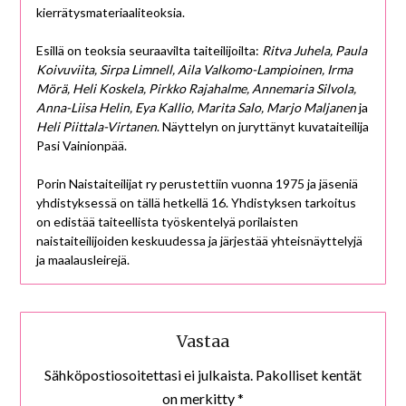
kierrätysmateriaaliteoksia.
Esillä on teoksia seuraavilta taiteilijoilta:
Ritva Juhela, Paula
Koivuviita, Sirpa Limnell, Aila Valkomo-Lampioinen, Irma
Mörä, Heli Koskela, Pirkko Rajahalme, Annemaria Silvola,
Anna-Liisa Helin, Eya Kallio, Marita Salo, Marjo Maljanen
ja
Heli Piittala-Virtanen
. Näyttelyn on juryttänyt kuvataiteilija
Pasi Vainionpää.
Porin Naistaiteilijat ry perustettiin vuonna 1975 ja jäseniä
yhdistyksessä on tällä hetkellä 16. Yhdistyksen tarkoitus
on edistää taiteellista työskentelyä porilaisten
naistaiteilijoiden keskuudessa ja järjestää yhteisnäyttelyjä
ja maalausleirejä.
Vastaa
Sähköpostiosoitettasi ei julkaista.
Pakolliset kentät
on merkitty
*