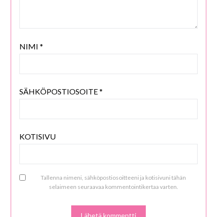
NIMI
*
SÄHKÖPOSTIOSOITE
*
KOTISIVU
Tallenna nimeni, sähköpostiosoitteeni ja kotisivuni tähän
selaimeen seuraavaa kommentointikertaa varten.