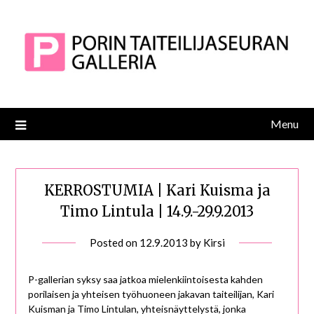
Skip
to
content
Menu
KERROSTUMIA | Kari Kuisma ja
Timo Lintula | 14.9.-29.9.2013
Posted on
12.9.2013
by
Kirsi
P-gallerian syksy saa jatkoa mielenkiintoisesta kahden
porilaisen ja yhteisen työhuoneen jakavan taiteilijan, Kari
Kuisman ja Timo Lintulan, yhteisnäyttelystä, jonka