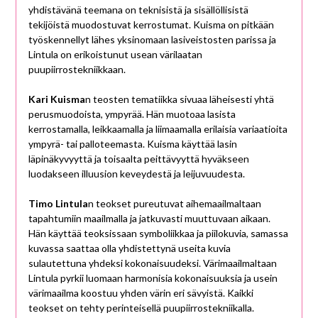
yhdistävänä teemana on teknisistä ja sisällöllisistä
tekijöistä muodostuvat kerrostumat. Kuisma on pitkään
työskennellyt lähes yksinomaan lasiveistosten parissa ja
Lintula on erikoistunut usean värilaatan
puupiirrostekniikkaan.
Kari Kuisma
n teosten tematiikka sivuaa läheisesti yhtä
perusmuodoista, ympyrää. Hän muotoaa lasista
kerrostamalla, leikkaamalla ja liimaamalla erilaisia variaatioita
ympyrä- tai palloteemasta. Kuisma käyttää lasin
läpinäkyvyyttä ja toisaalta peittävyyttä hyväkseen
luodakseen illuusion keveydestä ja leijuvuudesta.
Timo Lintula
n teokset pureutuvat aihemaailmaltaan
tapahtumiin maailmalla ja jatkuvasti muuttuvaan aikaan.
Hän käyttää teoksissaan symboliikkaa ja piilokuvia, samassa
kuvassa saattaa olla yhdistettynä useita kuvia
sulautettuna yhdeksi kokonaisuudeksi. Värimaailmaltaan
Lintula pyrkii luomaan harmonisia kokonaisuuksia ja usein
värimaailma koostuu yhden värin eri sävyistä. Kaikki
teokset on tehty perinteisellä puupiirrostekniikalla.