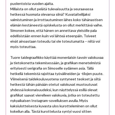
puolentoista vuoden ajalta.
Millaista on ollut pelätä tulevaisuutta ja seuraavassa
hetkessä huomata olevansa siinä? Kuvataiteilijaksi
valmistuminen ja irrottautuminen lähes koko tähänastisen
elämän kestäneestä opiskelusta on ollut merkittävä vaihe.
Simonen kokee, että hänen on annettava yleisölle pala
edellisistään ennen kuin voi lähteä eteenpäin. Toiveet
eivät ainoastaan toteudu tai ole toteutumatta – niitä voi
myös toteuttaa.
Tuore taidegraafikko käyttää monenlaisin tavoin valokuvaa
ja tietokonetta tekemisessään, ja grafiikan menetelmistä
erityisesti serigrafia on Simoselle sydämen asia. Tällä
hetkellä tekemistä rajoittaa työvälineiden ja -tilojen puute.
Viimeisenä taidekouluvuotena syntyneet teokset ja siitä
hetkestä tähän päivään otetut valokuvat muotoutuvat
yhdessä kokonaisuudeksi, kun näyttelyssä esillä olevat
grafiikat saavat vierelleen valokuvia, jotka on toteutettu
nykyaikaisen Instagram-sovelluksen avulla. Myös
kaksiulotteisesta kuvasta ulos kurotteleminen on ollut
kokeilun alla. Tästä kurottelusta syntyi vuosi sitten