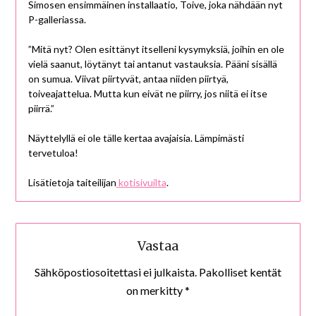
Simosen ensimmäinen installaatio, Toive, joka nähdään nyt
P-galleriassa.
”Mitä nyt? Olen esittänyt itselleni kysymyksiä, joihin en ole
vielä saanut, löytänyt tai antanut vastauksia. Pääni sisällä
on sumua. Viivat piirtyvät, antaa niiden piirtyä,
toiveajattelua. Mutta kun eivät ne piirry, jos niitä ei itse
piirrä.”
Näyttelyllä ei ole tälle kertaa avajaisia. Lämpimästi
tervetuloa!
Lisätietoja taiteilijan
kotisivuilta
.
Vastaa
Sähköpostiosoitettasi ei julkaista.
Pakolliset kentät
on merkitty
*