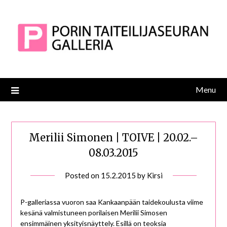
Skip
to
content
Menu
Merilii Simonen | TOIVE | 20.02.–
08.03.2015
Posted on
15.2.2015
by
Kirsi
P-galleriassa vuoron saa Kankaanpään taidekoulusta viime
kesänä valmistuneen porilaisen Merilii Simosen
ensimmäinen yksityisnäyttely. Esillä on teoksia