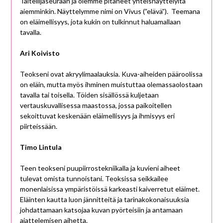
Taiteilijaseuraan ja olemme pitäneet yhteisnäyttelyitä
aiemminkin. Näyttelymme nimi on Vivus (”elävä”). Teemana
on eläimellisyys, jota kukin on tulkinnut haluamallaan
tavalla.
Ari Koivisto
Teokseni ovat akryylimaalauksia. Kuva-aiheiden pääroolissa
on eläin, mutta myös ihminen muistuttaa olemassaolostaan
tavalla tai toisella. Töiden sisällössä kuljetaan
vertauskuvallisessa maastossa, jossa paikoitellen
sekoittuvat keskenään eläimellisyys ja ihmisyys eri
piirteissään.
Timo Lintula
Teen teokseni puupiirrostekniikalla ja kuvieni aiheet
tulevat omista tunnoistani. Teoksissa seikkailee
monenlaisissa ympäristöissä karkeasti kaiverretut eläimet.
Eläinten kautta luon jännitteitä ja tarinakokonaisuuksia
johdattamaan katsojaa kuvan pyörteisiin ja antamaan
ajattelemisen aihetta.