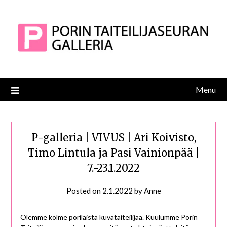
Skip
to
content
Menu
P-galleria | VIVUS | Ari Koivisto,
Timo Lintula ja Pasi Vainionpää |
7.-23.1.2022
Posted on
2.1.2022
by
Anne
Olemme kolme porilaista kuvataiteilijaa. Kuulumme Porin