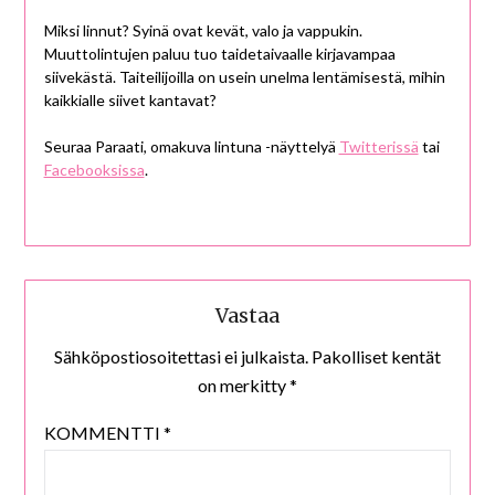
Miksi linnut? Syinä ovat kevät, valo ja vappukin.
Muuttolintujen paluu tuo taidetaivaalle kirjavampaa
siivekästä. Taiteilijoilla on usein unelma lentämisestä, mihin
kaikkialle siivet kantavat?
Seuraa Paraati, omakuva lintuna -näyttelyä
Twitterissä
tai
Facebooksissa
.
Vastaa
Sähköpostiosoitettasi ei julkaista.
Pakolliset kentät
on merkitty
*
KOMMENTTI
*