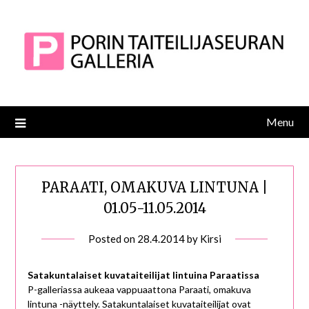
Skip
to
content
Menu
PARAATI, OMAKUVA LINTUNA |
01.05-11.05.2014
Posted on
28.4.2014
by
Kirsi
Satakuntalaiset kuvataiteilijat lintuina Paraatissa
P-galleriassa aukeaa vappuaattona Paraati, omakuva
lintuna -näyttely. Satakuntalaiset kuvataiteilijat ovat