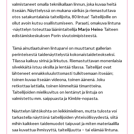
valmistaneet omalla tekniikallaan linnun, joka kuvaa heitä
itseään. Näyttelyssä on mukana värikäs ja riemastuttava
otos satakuntalaisia taiteilijoita, 80 lintua! Taiteilijoille on
ollut avoin kutsu osallistumiseen. Paraati, omakuva lintuna
-näyttelyn toteuttaa läänintaiteilija
Marjo Heino
Taiteen
edistämiskeskuksen Porin sivutoimipisteestä.
Tämä ainutlaatuinen lintuparvi on muuttanut gallerian
perinteisestä taidenäyttelystä kokonaistaideteokseksi.
Tilassa kaikuu sirinä ja lirkutus. Riemastuttavan monenlaisia
siivekkäitä istuu oksilla ja lentää tilassa. Taiteilijat ovat
lähteneet ennakkoluulottomasti tulkitsemaan itseään;
toinen kuvaa itseään videona, toinen äänenä. Joku
retkottaa lattialla, toinen kimmeltää timantteina.
Taiteilijoiden mielikuvitus on lentänyt ja lintuja on
valmistettu mm. saippuasta ja Kimble-nopasta.
Näyttelyn lähtökohta on leikkimielinen, mutta tulosta voi
tarkastella näyttönä taiteilijoiden yhteisöllisyydestä, siitä
mihin kaikkeen taidemuodot taipuvat ja miten materiaalilla
saa kuvattua ihmisyyttä, taiteilijuutta – tai elämää lintuna.