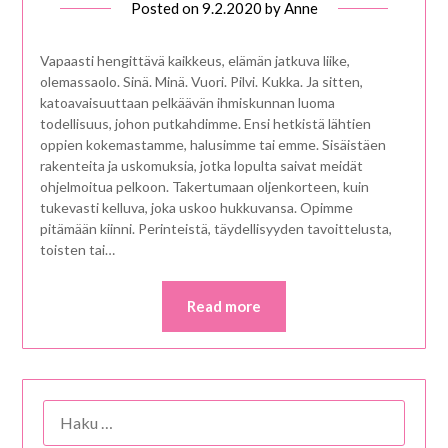
Posted on
9.2.2020
by
Anne
Vapaasti hengittävä kaikkeus, elämän jatkuva liike,
olemassaolo. Sinä. Minä. Vuori. Pilvi. Kukka. Ja sitten,
katoavaisuuttaan pelkäävän ihmiskunnan luoma
todellisuus, johon putkahdimme. Ensi hetkistä lähtien
oppien kokemastamme, halusimme tai emme. Sisäistäen
rakenteita ja uskomuksia, jotka lopulta saivat meidät
ohjelmoitua pelkoon. Takertumaan oljenkorteen, kuin
tukevasti kelluva, joka uskoo hukkuvansa. Opimme
pitämään kiinni. Perinteistä, täydellisyyden tavoittelusta,
toisten tai…
Read more
HAKU: