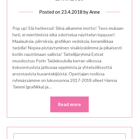
Posted on
23.4.2018
by
Anne
Pop up! Elä hetkessä! Siinä aikamme motto! Teos mukaan
heti, ei miettimistä eikä odottelua näyttelyn loppuun!
Maalauksia, piirroksia, grafiikan vedoksia, keramiikkaa
tarjolla! Nopea pistäytyminen sisäkioskiimme ja pikaisesti
kotiin nauttimaan saliista! Taiteilijaryhmä Extrat
muodostuu Porin Taidekoululla kerran viikossa
kokoontuvista jatkuvaa oppimista ja yhteisöllisyyttä
arvostavista kuvantekijöistä. Opettajan roolissa
ryhmässämme on lukuvuonna 2017-2018 olleet Hanna
Tammi (grafiikka) ja…
Read more
HAKU: