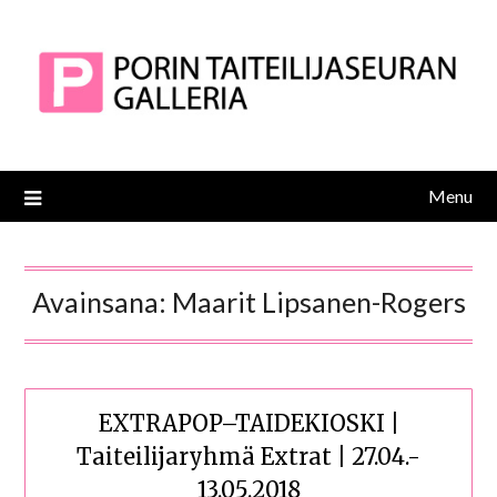
Skip
to
content
Menu
Avainsana:
Maarit Lipsanen-Rogers
EXTRAPOP–TAIDEKIOSKI |
Taiteilijaryhmä Extrat | 27.04.-
13.05.2018