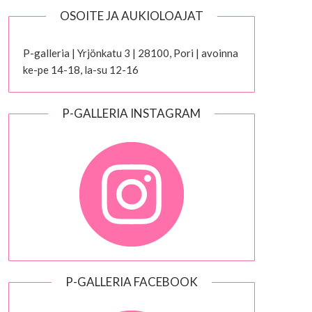
OSOITE JA AUKIOLOAJAT
P-galleria | Yrjönkatu 3 | 28100, Pori | avoinna
ke-pe 14-18, la-su 12-16
P-GALLERIA INSTAGRAM
P-GALLERIA FACEBOOK