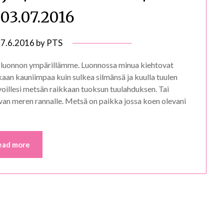
-03.07.2016
n
7.6.2016
by
PTS
a luonnon ympärillämme. Luonnossa minua kiehtovat
ikaan kauniimpaa kuin sulkea silmänsä ja kuulla tuulen
oillesi metsän raikkaan tuoksun tuulahduksen. Tai
van meren rannalle. Metsä on paikka jossa koen olevani
ead more