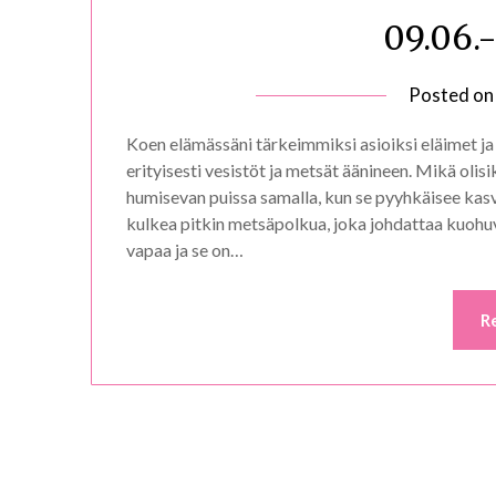
09.06.
Posted o
Koen elämässäni tärkeimmiksi asioiksi eläimet j
erityisesti vesistöt ja metsät äänineen. Mikä olis
humisevan puissa samalla, kun se pyyhkäisee kasv
kulkea pitkin metsäpolkua, joka johdattaa kuohu
vapaa ja se on…
R