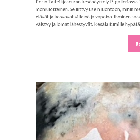
Porin Taiteilijaseuran kesänäyttely P-galleriassa 
moniulotteinen. Se liittyy usein luontoon, mihin 
elävät ja kasvavat villeinä ja vapaina. Ihminen sa
väistyy ja lomat lähestyvät. Kesälaitumille hypätä
R