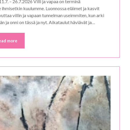
11.7. – 26.7.2026 Villi ja vapaa on terminä
me ihmisetkin kuulumme. Luonnossa eläimet ja kasvit
avuttaa villin ja vapaan tunnelman useimmiten, kun arki
än ja onni on tässä ja nyt. Aikataulut häviävät ja…
ead more