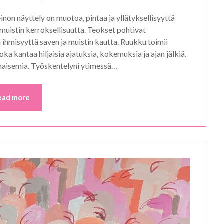
on näyttely on muotoa, pintaa ja yllätyksellisyyttä
muistin kerroksellisuutta. Teokset pohtivat
 ihmisyyttä saven ja muistin kautta. Ruukku toimii
oka kantaa hiljaisia ajatuksia, kokemuksia ja ajan jälkiä.
nmaisemia. Työskentelyni ytimessä…
ead more