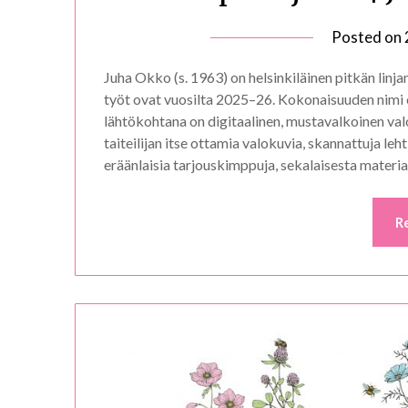
Posted on
Juha Okko (s. 1963) on helsinkiläinen pitkän linjan 
työt ovat vuosilta 2025–26. Kokonaisuuden nimi o
lähtökohtana on digitaalinen, mustavalkoinen val
taiteilijan itse ottamia valokuvia, skannattuja leh
eräänlaisia tarjouskimppuja, sekalaisesta materi
R