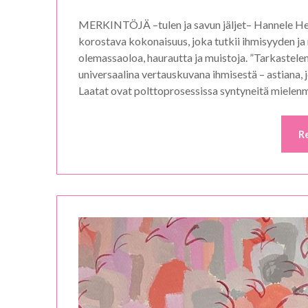
MERKINTÖJÄ –tulen ja savun jäljet– Hannele Hein
korostava kokonaisuus, joka tutkii ihmisyyden ja 
olemassaoloa, haurautta ja muistoja. ”Tarkastelen
universaalina vertauskuvana ihmisestä – astiana, j
Laatat ovat polttoprosessissa syntyneitä miele
R