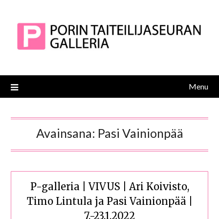
Skip
to
content
Menu
Avainsana:
Pasi Vainionpää
P-galleria | VIVUS | Ari Koivisto,
Timo Lintula ja Pasi Vainionpää |
7.-23.1.2022