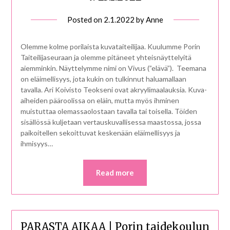
Posted on
2.1.2022
by
Anne
Olemme kolme porilaista kuvataiteilijaa. Kuulumme Porin
Taiteilijaseuraan ja olemme pitäneet yhteisnäyttelyitä
aiemminkin. Näyttelymme nimi on Vivus (”elävä”). Teemana
on eläimellisyys, jota kukin on tulkinnut haluamallaan
tavalla. Ari Koivisto Teokseni ovat akryylimaalauksia. Kuva-
aiheiden pääroolissa on eläin, mutta myös ihminen
muistuttaa olemassaolostaan tavalla tai toisella. Töiden
sisällössä kuljetaan vertauskuvallisessa maastossa, jossa
paikoitellen sekoittuvat keskenään eläimellisyys ja
ihmisyys…
Read more
PARASTA AIKAA | Porin taidekoulun