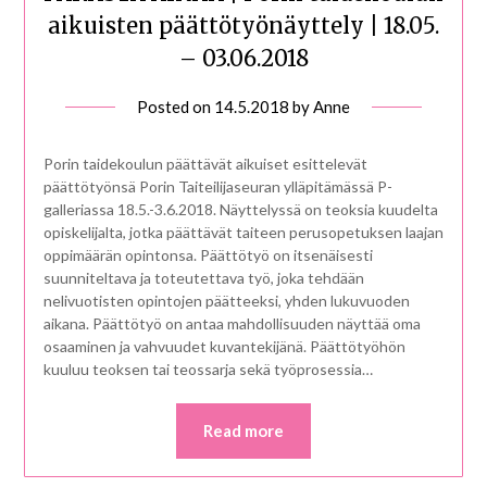
aikuisten päättötyönäyttely | 18.05.
– 03.06.2018
Posted on
14.5.2018
by
Anne
Porin taidekoulun päättävät aikuiset esittelevät
päättötyönsä Porin Taiteilijaseuran ylläpitämässä P-
galleriassa 18.5.-3.6.2018. Näyttelyssä on teoksia kuudelta
opiskelijalta, jotka päättävät taiteen perusopetuksen laajan
oppimäärän opintonsa. Päättötyö on itsenäisesti
suunniteltava ja toteutettava työ, joka tehdään
nelivuotisten opintojen päätteeksi, yhden lukuvuoden
aikana. Päättötyö on antaa mahdollisuuden näyttää oma
osaaminen ja vahvuudet kuvantekijänä. Päättötyöhön
kuuluu teoksen tai teossarja sekä työprosessia…
Read more