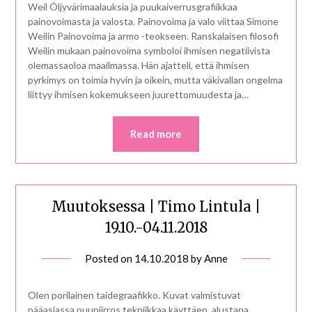
Weil Öljyvärimaalauksia ja puukaiverrusgrafiikkaa
painovoimasta ja valosta. Painovoima ja valo viittaa Simone
Weilin Painovoima ja armo -teokseen. Ranskalaisen filosofi
Weilin mukaan painovoima symboloi ihmisen negatiivista
olemassaoloa maailmassa. Hän ajatteli, että ihmisen
pyrkimys on toimia hyvin ja oikein, mutta väkivallan ongelma
liittyy ihmisen kokemukseen juurettomuudesta ja…
Read more
Muutoksessa | Timo Lintula |
19.10.-04.11.2018
Posted on
14.10.2018
by
Anne
Olen porilainen taidegraafikko. Kuvat valmistuvat
pääasiassa puupiirros tekniikkaa käyttäen, alustana