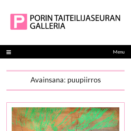
Skip
to
content
Menu
Avainsana:
puupiirros