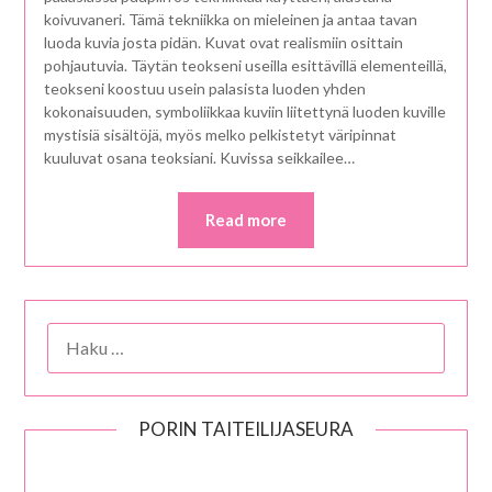
koivuvaneri. Tämä tekniikka on mieleinen ja antaa tavan
luoda kuvia josta pidän. Kuvat ovat realismiin osittain
pohjautuvia. Täytän teokseni useilla esittävillä elementeillä,
teokseni koostuu usein palasista luoden yhden
kokonaisuuden, symboliikkaa kuviin liitettynä luoden kuville
mystisiä sisältöjä, myös melko pelkistetyt väripinnat
kuuluvat osana teoksiani. Kuvissa seikkailee…
Read more
HAKU:
PORIN TAITEILIJASEURA