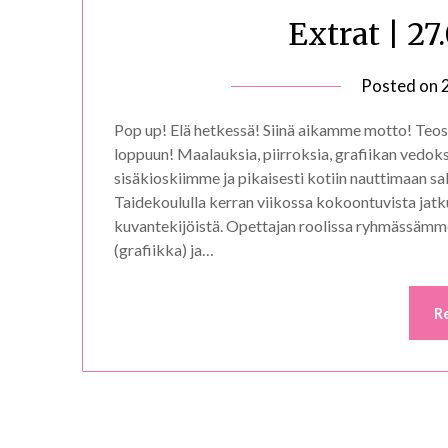
Extrat | 27
Posted on
Pop up! Elä hetkessä! Siinä aikamme motto! Teos 
loppuun! Maalauksia, piirroksia, grafiikan vedok
sisäkioskiimme ja pikaisesti kotiin nauttimaan sa
Taidekoululla kerran viikossa kokoontuvista jatku
kuvantekijöistä. Opettajan roolissa ryhmässäm
(grafiikka) ja…
R