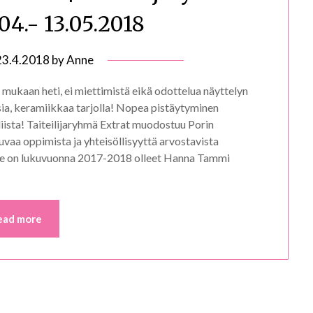
.04.- 13.05.2018
23.4.2018
by
Anne
mukaan heti, ei miettimistä eikä odottelua näyttelyn
sia, keramiikkaa tarjolla! Nopea pistäytyminen
liista! Taiteilijaryhmä Extrat muodostuu Porin
vaa oppimista ja yhteisöllisyyttä arvostavista
me on lukuvuonna 2017-2018 olleet Hanna Tammi
ead more