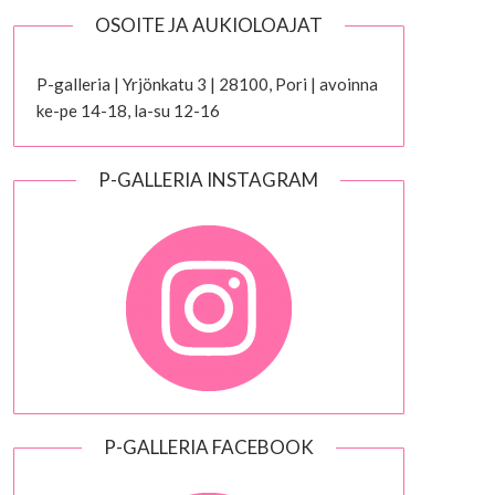
OSOITE JA AUKIOLOAJAT
P-galleria | Yrjönkatu 3 | 28100, Pori | avoinna
ke-pe 14-18, la-su 12-16
P-GALLERIA INSTAGRAM
P-GALLERIA FACEBOOK