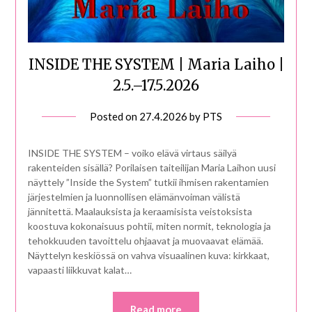
INSIDE THE SYSTEM | Maria Laiho |
2.5.–17.5.2026
Posted on
27.4.2026
by
PTS
INSIDE THE SYSTEM – voiko elävä virtaus säilyä
rakenteiden sisällä? Porilaisen taiteilijan Maria Laihon uusi
näyttely ”Inside the System” tutkii ihmisen rakentamien
järjestelmien ja luonnollisen elämänvoiman välistä
jännitettä. Maalauksista ja keraamisista veistoksista
koostuva kokonaisuus pohtii, miten normit, teknologia ja
tehokkuuden tavoittelu ohjaavat ja muovaavat elämää.
Näyttelyn keskiössä on vahva visuaalinen kuva: kirkkaat,
vapaasti liikkuvat kalat…
Read more