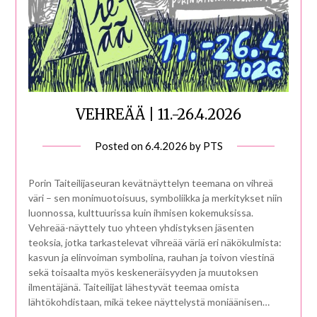
VEHREÄÄ | 11.-26.4.2026
Posted on
6.4.2026
by
PTS
Porin Taiteilijaseuran kevätnäyttelyn teemana on vihreä
väri – sen monimuotoisuus, symboliikka ja merkitykset niin
luonnossa, kulttuurissa kuin ihmisen kokemuksissa.
Vehreää-näyttely tuo yhteen yhdistyksen jäsenten
teoksia, jotka tarkastelevat vihreää väriä eri näkökulmista:
kasvun ja elinvoiman symbolina, rauhan ja toivon viestinä
sekä toisaalta myös keskeneräisyyden ja muutoksen
ilmentäjänä. Taiteilijat lähestyvät teemaa omista
lähtökohdistaan, mikä tekee näyttelystä moniäänisen…