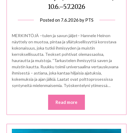
10.6.–5.7.2026
Posted on
7.6.2026
by
PTS
MERKINTÖJÄ –tulen ja savun jäljet– Hannele Heinon
näyttely on muotoa, pintaa ja yllätyksellisyyttä korostava
kokonaisuus, joka tutkii ihmisyyden ja muistin
kerroksellisuutta. Teokset pohtivat olemassaoloa,
haurautta ja muistoja. ”Tarkastelen ihmisyyttä saven ja
muistin kautta. Ruukku toimii universaalina vertauskuvana
ihmisestä – astiana, joka kantaa hiljaisia ajatuksia,
kokemuksia ja ajan jälkiä. Laatat ovat polttoprosessissa
syntyneitä mielenmaisemia. Työskentelyni ytimessä…
Read more