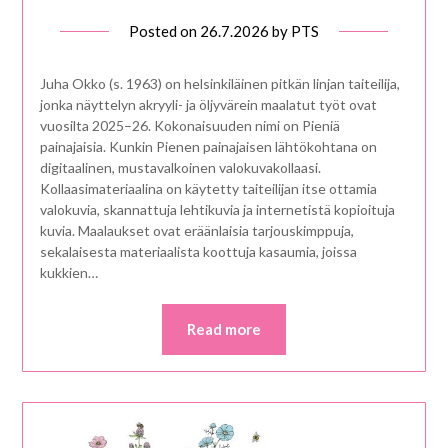
Posted on
26.7.2026
by
PTS
Juha Okko (s. 1963) on helsinkiläinen pitkän linjan taiteilija,
jonka näyttelyn akryyli- ja öljyvärein maalatut työt ovat
vuosilta 2025–26. Kokonaisuuden nimi on Pieniä
painajaisia. Kunkin Pienen painajaisen lähtökohtana on
digitaalinen, mustavalkoinen valokuvakollaasi.
Kollaasimateriaalina on käytetty taiteilijan itse ottamia
valokuvia, skannattuja lehtikuvia ja internetistä kopioituja
kuvia. Maalaukset ovat eräänlaisia tarjouskimppuja,
sekalaisesta materiaalista koottuja kasaumia, joissa
kukkien…
Read more