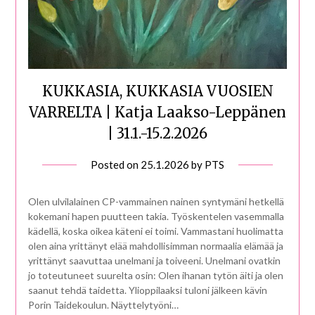
KUKKASIA, KUKKASIA VUOSIEN
VARRELTA | Katja Laakso-Leppänen
| 31.1.-15.2.2026
Posted on
25.1.2026
by
PTS
Olen ulvilalainen CP-vammainen nainen syntymäni hetkellä
kokemani hapen puutteen takia. Työskentelen vasemmalla
kädellä, koska oikea käteni ei toimi. Vammastani huolimatta
olen aina yrittänyt elää mahdollisimman normaalia elämää ja
yrittänyt saavuttaa unelmani ja toiveeni. Unelmani ovatkin
jo toteutuneet suurelta osin: Olen ihanan tytön äiti ja olen
saanut tehdä taidetta. Ylioppilaaksi tuloni jälkeen kävin
Porin Taidekoulun. Näyttelytyöni…