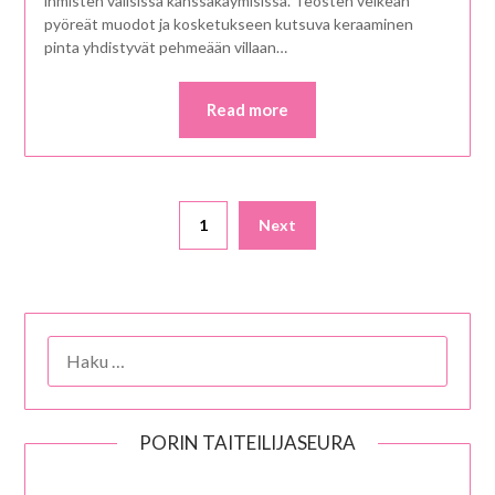
ihmisten välisissä kanssakäymisissä. Teosten veikeän
pyöreät muodot ja kosketukseen kutsuva keraaminen
pinta yhdistyvät pehmeään villaan…
Read more
Artikkelien
1
Next
selaus
HAKU:
PORIN TAITEILIJASEURA