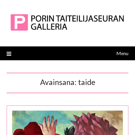
Skip
to
content
Menu
Avainsana:
taide