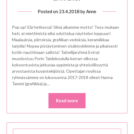
Posted on
23.4.2018
by
Anne
Pop up! Elä hetkessä! Siinä aikamme motto! Teos mukaan
heti, ei miettimistä eikä odottelua näyttelyn loppuun!
Maalauksia, piirroksia, grafiikan vedoksia, keramiikkaa
tarjolla! Nopea pistäytyminen sisäkioskiimme ja pikaisesti
kotiin nauttimaan saliista! Taiteilijaryhmä Extrat
muodostuu Porin Taidekoululla kerran viikossa
kokoontuvista jatkuvaa oppimista ja yhteisöllisyyttä
arvostavista kuvantekijöistä. Opettajan roolissa
ryhmässämme on lukuvuonna 2017-2018 olleet Hanna
Tammi (grafiikka) ja…
Read more
HAKU: