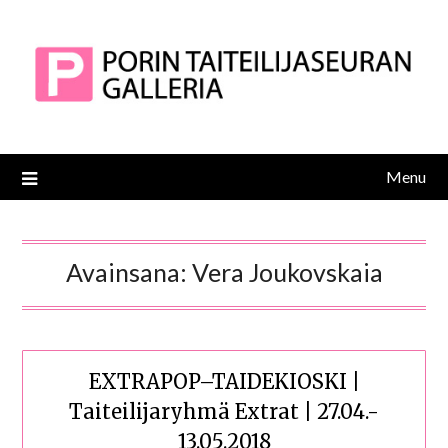
Skip
to
content
Menu
Avainsana:
Vera Joukovskaia
EXTRAPOP–TAIDEKIOSKI |
Taiteilijaryhmä Extrat | 27.04.-
13.05.2018