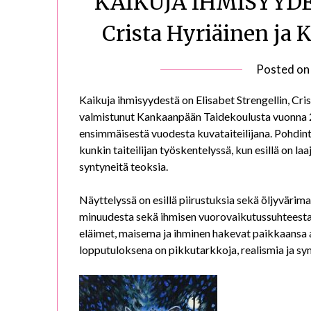
KAIKUJA IHMISYYDEST
Crista Hyriäinen ja K
Posted o
Kaikuja ihmisyydestä on Elisabet Strengellin, Cris
valmistunut Kankaanpään Taidekoulusta vuonna 2
ensimmäisestä vuodesta kuvataiteilijana. Pohdinta s
kunkin taiteilijan työskentelyssä, kun esillä on 
syntyneitä teoksia.
Näyttelyssä on esillä piirustuksia sekä öljyvärim
minuudesta sekä ihmisen vuorovaikutussuhteesta 
eläimet, maisema ja ihminen hakevat paikkaansa 
lopputuloksena on pikkutarkkoja, realismia ja sy