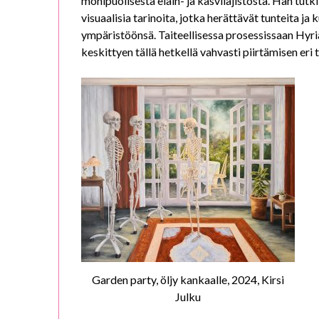
monipuolisesta eläin- ja kasvilajistosta. Hän tutki
visuaalisia tarinoita, jotka herättävät tunteita 
ympäristöönsä. Taiteellisessa prosessissaan Hyri
keskittyen tällä hetkellä vahvasti piirtämisen eri 
Garden party, öljy kankaalle, 2024, Kirsi
Julku