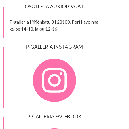
OSOITE JA AUKIOLOAJAT
P-galleria | Yrjönkatu 3 | 28100, Pori | avoinna
ke-pe 14-18, la-su 12-16
P-GALLERIA INSTAGRAM
P-GALLERIA FACEBOOK