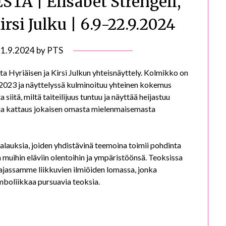
Ä | Elisabet Strengell,
irsi Julku | 6.9-22.9.2024
n
1.9.2024
by
PTS
ta Hyriäisen ja Kirsi Julkun yhteisnäyttely. Kolmikko on
023 ja näyttelyssä kulminoituu yhteinen kokemus
iitä, miltä taiteilijuus tuntuu ja näyttää heijastuu
laaja kattaus jokaisen omasta mielenmaisemasta
aalauksia, joiden yhdistävinä teemoina toimii pohdinta
muihin eläviin olentoihin ja ympäristöönsä. Teoksissa
ajassamme liikkuvien ilmiöiden lomassa, jonka
mboliikkaa pursuavia teoksia.