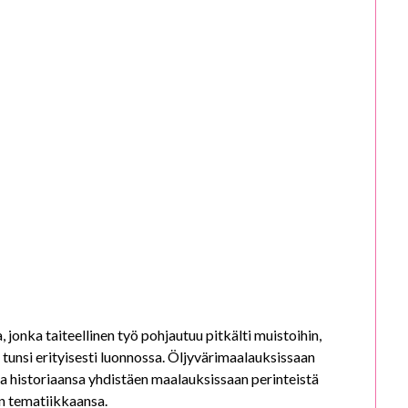
a, jonka taiteellinen työ pohjautuu pitkälti muistoihin,
 tunsi erityisesti luonnossa. Öljyvärimaalauksissaan
ja historiaansa yhdistäen maalauksissaan perinteistä
n tematiikkaansa.