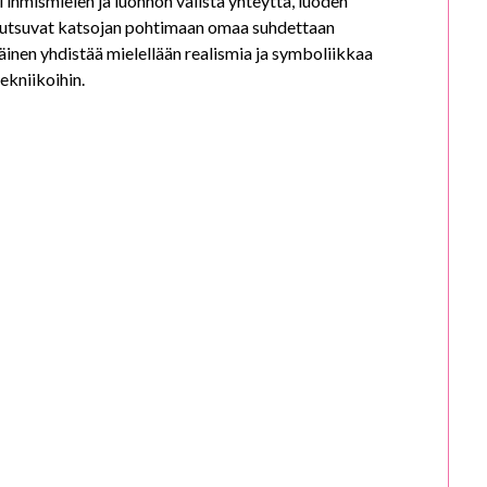
i ihmismielen ja luonnon välistä yhteyttä, luoden
ja kutsuvat katsojan pohtimaan omaa suhdettaan
äinen yhdistää mielellään realismia ja symboliikkaa
tekniikoihin.