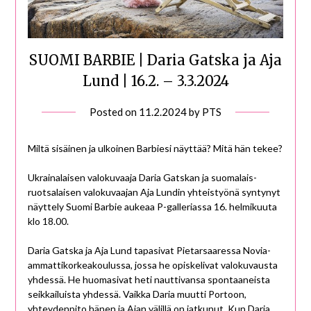
SUOMI BARBIE | Daria Gatska ja Aja
Lund | 16.2. – 3.3.2024
Posted on
11.2.2024
by
PTS
Miltä sisäinen ja ulkoinen Barbiesi näyttää? Mitä hän tekee?
Ukrainalaisen valokuvaaja Daria Gatskan ja suomalais-
ruotsalaisen valokuvaajan Aja Lundin yhteistyönä syntynyt
näyttely Suomi Barbie aukeaa P-galleriassa 16. helmikuuta
klo 18.00.
Daria Gatska ja Aja Lund tapasivat Pietarsaaressa Novia-
ammattikorkeakoulussa, jossa he opiskelivat valokuvausta
yhdessä. He huomasivat heti nauttivansa spontaaneista
seikkailuista yhdessä. Vaikka Daria muutti Portoon,
yhteydenpito hänen ja Ajan välillä on jatkunut. Kun Daria