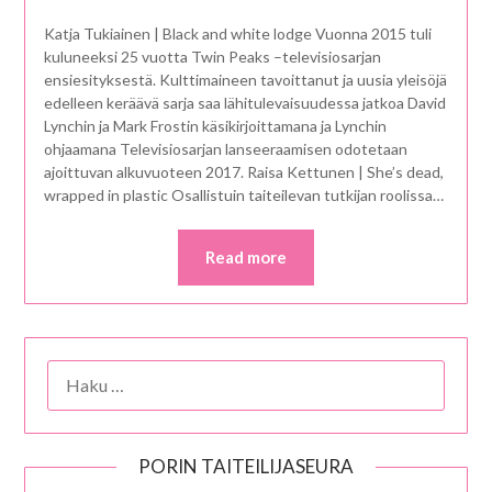
Katja Tukiainen | Black and white lodge Vuonna 2015 tuli
kuluneeksi 25 vuotta Twin Peaks –televisiosarjan
ensiesityksestä. Kulttimaineen tavoittanut ja uusia yleisöjä
edelleen keräävä sarja saa lähitulevaisuudessa jatkoa David
Lynchin ja Mark Frostin käsikirjoittamana ja Lynchin
ohjaamana Televisiosarjan lanseeraamisen odotetaan
ajoittuvan alkuvuoteen 2017. Raisa Kettunen | She’s dead,
wrapped in plastic Osallistuin taiteilevan tutkijan roolissa…
Read more
HAKU:
PORIN TAITEILIJASEURA