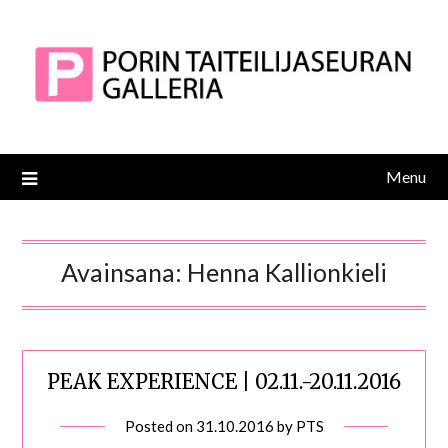
Skip
to
content
Menu
Avainsana:
Henna Kallionkieli
PEAK EXPERIENCE | 02.11.-20.11.2016
Posted on
31.10.2016
by
PTS