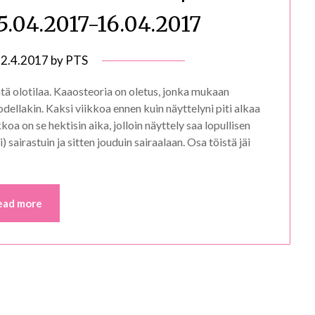
5.04.2017-16.04.2017
n
2.4.2017
by
PTS
tä olotilaa. Kaaosteoria on oletus, jonka mukaan
ellakin. Kaksi viikkoa ennen kuin näyttelyni piti alkaa
kkoa on se hektisin aika, jolloin näyttely saa lopullisen
sairastuin ja sitten jouduin sairaalaan. Osa töistä jäi
ead more