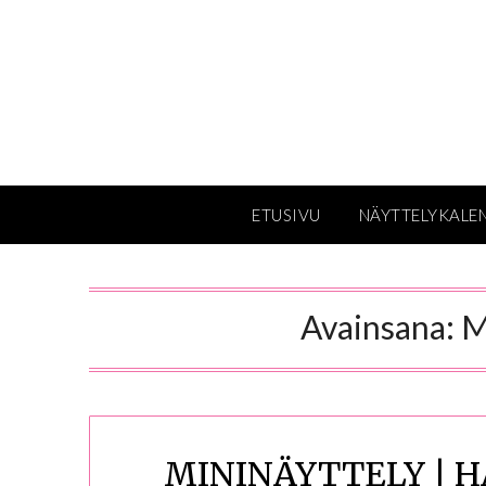
Skip
to
content
ETUSIVU
NÄYTTELYKALE
Avainsana:
M
MININÄYTTELY | H