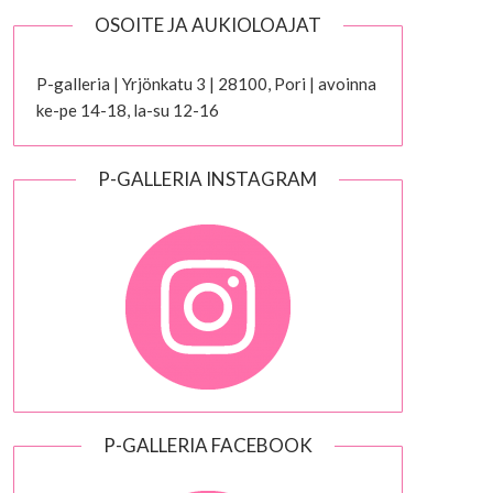
OSOITE JA AUKIOLOAJAT
P-galleria | Yrjönkatu 3 | 28100, Pori | avoinna
ke-pe 14-18, la-su 12-16
P-GALLERIA INSTAGRAM
P-GALLERIA FACEBOOK