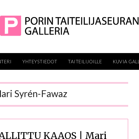
NTERI
YHTEYSTIEDOT
TAITEILIJOILLE
KUVIA GAL
ari Syrén-Fawaz
ALLITTU KAAOS | Mari