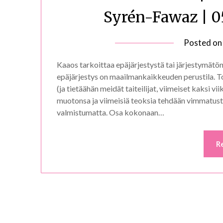
Syrén-Fawaz | 0
Posted o
Kaaos tarkoittaa epäjärjestystä tai järjestymätön
epäjärjestys on maailmankaikkeuden perustila. Tod
(ja tietäähän meidät taiteilijat, viimeiset kaksi vii
muotonsa ja viimeisiä teoksia tehdään vimmatusti) 
valmistumatta. Osa kokonaan…
R