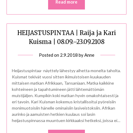
Read more
HEIJASTUSPINTAA | Raija ja Kari
Kuisma | 08.09.–23.09.2108
Posted on
2.9.2018
by
Anne
Heijastuspintaa- näyttely lähestyy aihetta monelta taholta.
Kuismat tekivät vuosi sitten ikimuistoisen kuukauden
mittaisen matkan Afrikkaan, Tansaniaan. Matka kaikkine
kohteineen ja tapahtumineen jätti lähtemättömän
muistijäljen. Kumpikin koki matkan hyvin omakohtaisesti ja
eri tavoin. Kari Kuisman kokemus kristallisoitui pyöreisiin
monimuotoisiin hänelle ominaisiin lasiveistoksiin. Afrikan
aurinko ja aamuisten hetkien kuulaus soi lasin
heijastuspinnassa muuntuen kirkkaaksi hetkeksi, joissa ei…