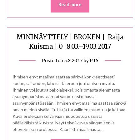
Read more
MININÄYTTELY | BROKEN | Raija
Kuisma | 0 8.03.–19.03.2017
Posted on
5.3.2017
by
PTS
Ihmisen ehyt maailma saattaa särkyä konkreettisesti
sodan, sairauden, läheisistä eroon joutumisen myötä.
Ihminen voi joutua pakolaiseksi, pois omasta aiemmasta
asuinympäristöstään tai vainotuksi omassa
asuinympäristössään. Ihmisen ehyt maailma saattaa särkyä
oman mielen sisällä. Tuttu ja turvallinen muuntuu ja katoaa.
Kuva ei olekaan selvä vaan muodostuu useista
päällekäisistä kuvista. Näyttelyni kuvaa särkymisen ja
eheytymisen prosessia. Kauniista maailmasta…