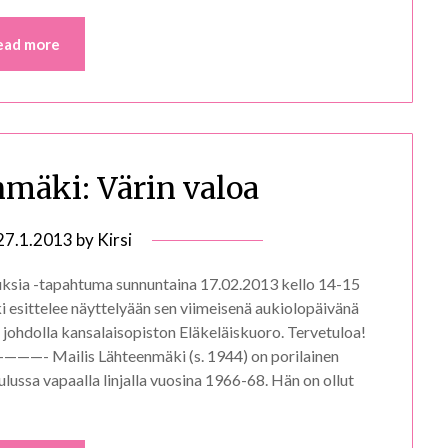
ead more
nmäki: Värin valoa
27.1.2013
by
Kirsi
ia -tapahtuma sunnuntaina 17.02.2013 kello 14-15
 esittelee näyttelyään sen viimeisenä aukiolopäivänä
johdolla kansalaisopiston Eläkeläiskuoro. Tervetuloa!
s Lähteenmäki (s. 1944) on porilainen
ulussa vapaalla linjalla vuosina 1966-68. Hän on ollut