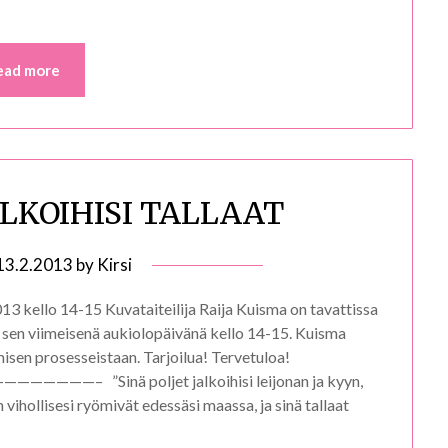
ead more
JALKOIHISI TALLAAT
13.2.2013
by
Kirsi
ello 14-15 Kuvataiteilija Raija Kuisma on tavattissa
en viimeisenä aukiolopäivänä kello 14-15. Kuisma
misen prosesseistaan. Tarjoilua! Tervetuloa!
Sinä poljet jalkoihisi leijonan ja kyyn,
 vihollisesi ryömivät edessäsi maassa, ja sinä tallaat