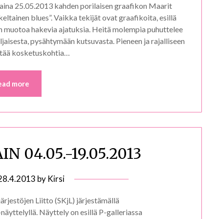
ntaina 25.05.2013 kahden porilaisen graafikon Maarit
eltainen blues”. Vaikka tekijät ovat graafikoita, esillä
in muotoa hakevia ajatuksia. Heitä molempia puhuttelee
iljaisesta, pysähtymään kutsuvasta. Pieneen ja rajalliseen
öytää kosketuskohtia…
ead more
IN 04.05.-19.05.2013
28.4.2013
by
Kirsi
jestöjen Liitto (SKjL) järjestämällä
näyttelyllä. Näyttely on esillä P-galleriassa