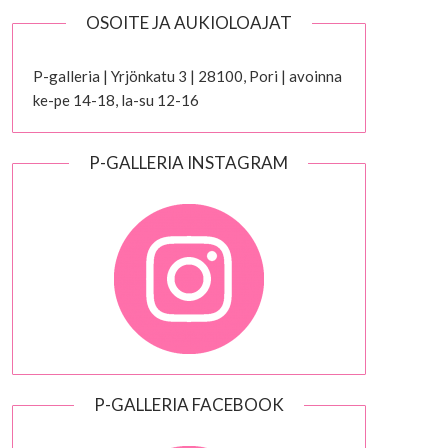
OSOITE JA AUKIOLOAJAT
P-galleria | Yrjönkatu 3 | 28100, Pori | avoinna
ke-pe 14-18, la-su 12-16
P-GALLERIA INSTAGRAM
P-GALLERIA FACEBOOK