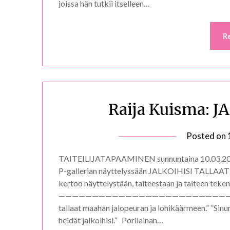
joissa hän tutkii itselleen…
R
Raija Kuisma: 
Posted on
TAITEILIJATAPAAMINEN sunnuntaina 10.03.2013 k
P-gallerian näyttelyssään JALKOIHISI TALLAAT s
kertoo näyttelystään, taiteestaan ja taiteen teke
—————————————————————————————————– ”
tallaat maahan jalopeuran ja lohikäärmeen.” ”Sinun
heidät jalkoihisi.” Porilainan…