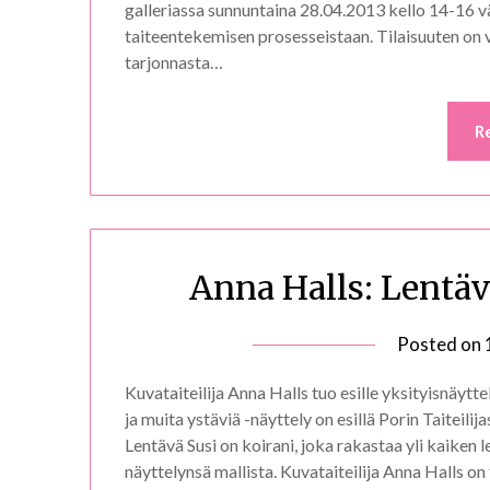
galleriassa sunnuntaina 28.04.2013 kello 14-16 vä
taiteentekemisen prosesseistaan. Tilaisuuten on v
tarjonnasta…
R
Anna Halls: Lentäv
Posted on
Kuvataiteilija Anna Halls tuo esille yksityisnäytt
ja muita ystäviä -näyttely on esillä Porin Taiteili
Lentävä Susi on koirani, joka rakastaa yli kaiken l
näyttelynsä mallista. Kuvataiteilija Anna Halls on