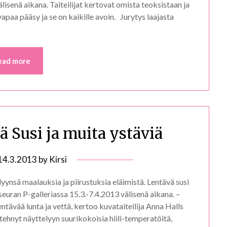
lisenä aikana. Taiteilijat kertovat omista teoksistaan ja
apaa pääsy ja se on kaikille avoin. Jurytys laajasta
ead more
ä Susi ja muita ystäviä
14.3.2013
by
Kirsi
elyynsä maalauksia ja piirustuksia eläimistä. Lentävä susi
jaseuran P-galleriassa 15.3.-7.4.2013 välisenä aikana. –
entävää lunta ja vettä, kertoo kuvataiteilija Anna Halls
 tehnyt näyttelyyn suurikokoisia hiili-temperatöitä,