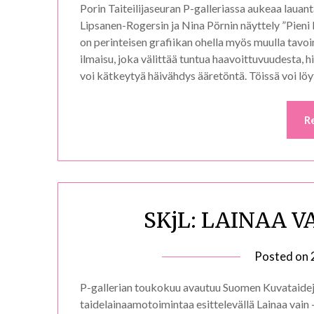
Porin Taiteilijaseuran P-galleriassa aukeaa laua
Lipsanen-Rogersin ja Nina Pörnin näyttely ”Pieni k
on perinteisen grafiikan ohella myös muulla tavo
ilmaisu, joka välittää tuntua haavoittuvuudesta, h
voi kätkeytyä häivähdys ääretöntä. Töissä voi l
R
SKjL: LAINAA VA
Posted on
P-gallerian toukokuu avautuu Suomen Kuvataidejär
taidelainaamotoimintaa esittelevällä Lainaa vain -