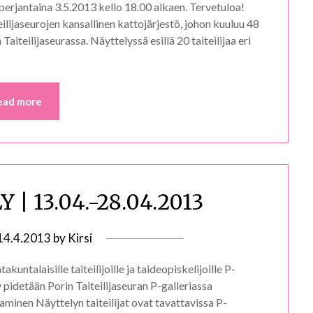
perjantaina 3.5.2013 kello 18.00 alkaen. Tervetuloa!
ilijaseurojen kansallinen kattojärjestö, johon kuuluu 48
Taiteilijaseurassa. Näyttelyssä esillä 20 taiteilijaa eri
ead more
| 13.04.-28.04.2013
14.4.2013
by
Kirsi
akuntalaisille taiteilijoille ja taideopiskelijoille P-
y pidetään Porin Taiteilijaseuran P-galleriassa
aminen Näyttelyn taiteilijat ovat tavattavissa P-