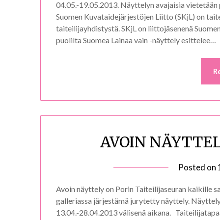
04.05.-19.05.2013. Näyttelyn avajaisia vietetään 
Suomen Kuvataidejärjestöjen Liitto (SKjL) on taite
taiteilijayhdistystä. SKjL on liittojäsenenä Suomen 
puolilta Suomea Lainaa vain -näyttely esittelee…
R
AVOIN NÄYTTELY 
Posted on
Avoin näyttely on Porin Taiteilijaseuran kaikille sat
galleriassa järjestämä jurytetty näyttely. Näyttel
13.04.-28.04.2013 välisenä aikana. Taiteilijatapa