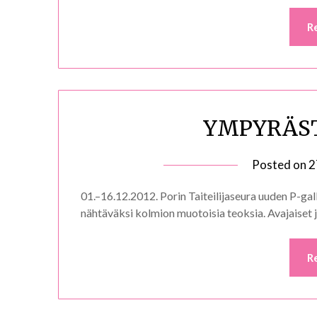
R
YMPYRÄS
Posted on
2
01.–16.12.2012. Porin Taiteilijaseura uuden P-gal
nähtäväksi kolmion muotoisia teoksia. Avajaiset 
R